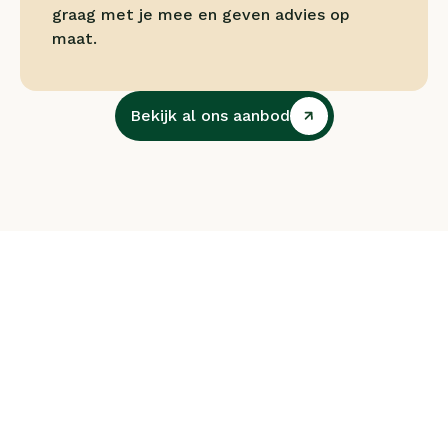
graag met je mee en geven advies op 
maat.
Bekijk al ons aanbod
Bekijk al ons aanbod
Leuk dat je er bent!
 Jouw team, jouw vraag,
onze begeleiding